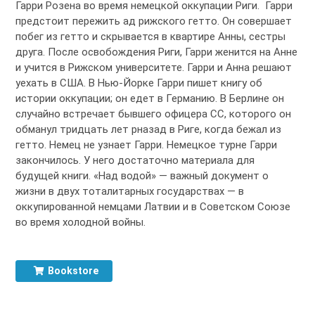
Гарри Розена во время немецкой оккупации Риги. Гарри
предстоит пережить ад рижского гетто. Он совершает
побег из гетто и скрывается в квартире Анны, сестры
друга. После освобождения Риги, Гарри женится на Анне
и учится в Рижском университете. Гарри и Анна решают
уехать в США. В Нью-Йорке Гарри пишет книгу об
истории оккупации; он едет в Германию. В Берлине он
случайно встречает бывшего офицера СС, которого он
обманул тридцать лет рназад в Риге, когда бежал из
гетто. Немец не узнает Гарри. Немецкое турне Гарри
закончилось. У него достаточно материала для
будущей книги. «Над водой» — важный документ о
жизни в двух тоталитарных государствах — в
оккупированной немцами Латвии и в Советском Союзе
во время холодной войны.
Bookstore