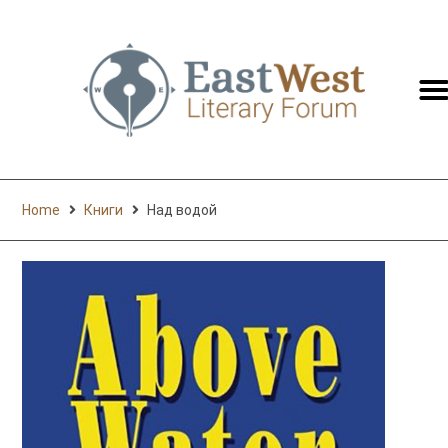
switc
to
engli
Home
Книги
Над водой