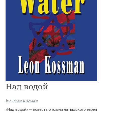
Над водой
by Леон Косман
«Над водой» — повесть о жизни латышского еврея