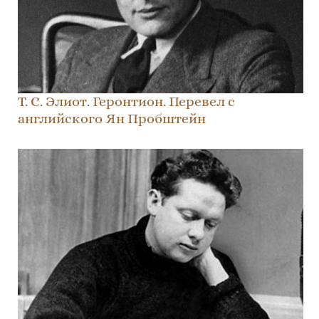
Т. С. Элиот. Геронтион. Перевел с
английского Ян Пробштейн