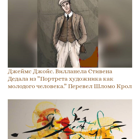
Джеймс Джойс. Вилланела Стивена
Дедала из ”Портрета художника как
молодого человека.” Перевел Шломо Крол