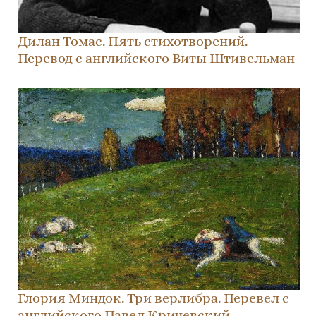
Дилан Томас. Пять стихотворений.
Перевод с английского Виты Штивельман
Глория Миндок. Три верлибра. Перевел с
английского Павел Кричевский