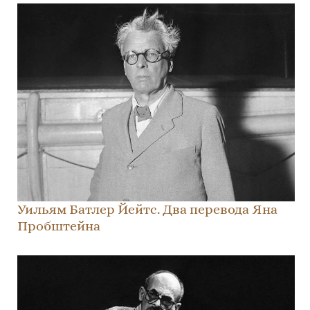
Уильям Батлер Йейтс. Два перевода Яна
Пробштейна