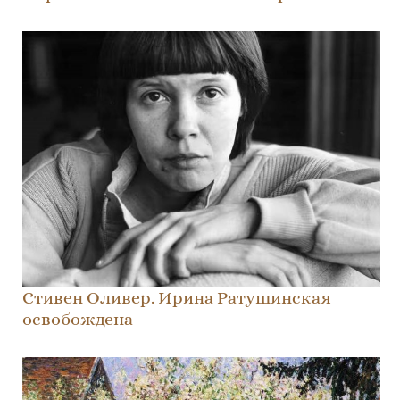
Стивен Оливер. Ирина Ратушинская
oсвобождена