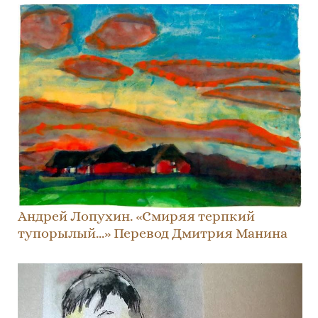
Андрей Лопухин. «Смиряя терпкий
тупорылый…» Перевод Дмитрия Манина