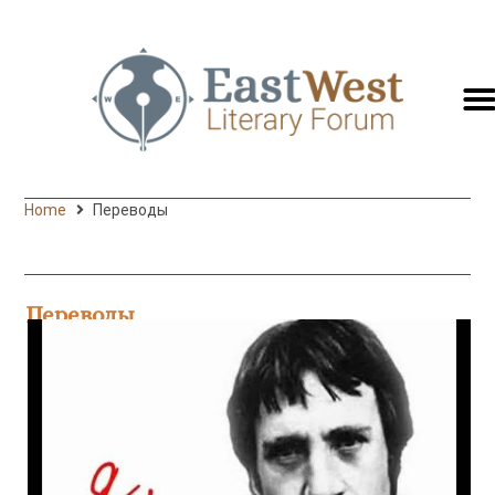
switc
to
engli
Home
Переводы
Переводы