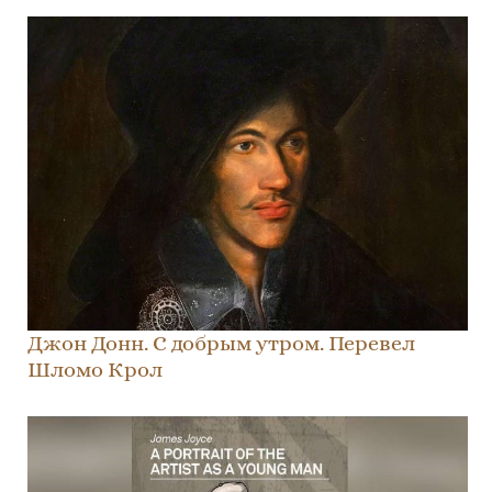
Джон Донн. С добрым утром. Перевел
Шломо Крол