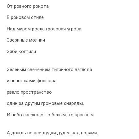
От ровного рокота
В рóковом стиле.
Над миром росла грозовая угроза.
Звериные молнии
Зяби когтили.
Зелёным свеченьем тигриного взгляда
и вспышками фосфора
рвало пространство
один за другим громовые снаряды,
И небо сверкало то белым, то красным.
А дождь во все дудки дудел над полями,