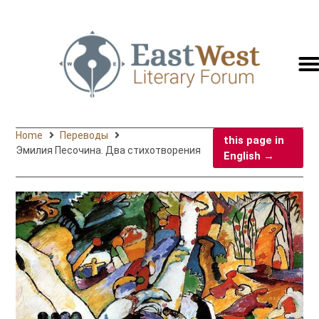
switc
to
engli
Home
Переводы
this page in
Эмилия Песочина. Два стихотворения
English →