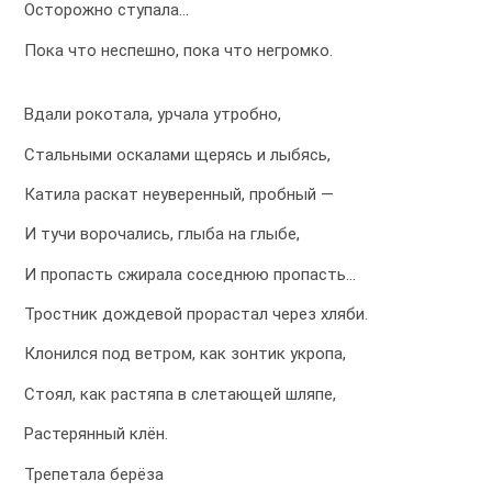
Осторожно ступала…
Пока что неспешно, пока что негромко.
Вдали рокотала, урчала утробно,
Стальными оскалами щерясь и лыбясь,
Катила раскат неуверенный, пробный —
И тучи ворочались, глыба на глыбе,
И пропасть сжирала соседнюю пропасть…
Тростник дождевой прорастал через хляби.
Клонился под ветром, как зонтик укропа,
Стоял, как растяпа в слетающей шляпе,
Растерянный клён.
Трепетала берёза