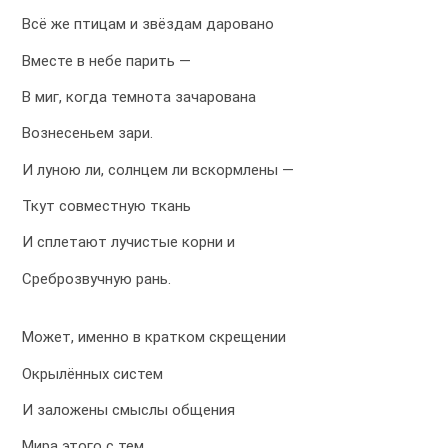
Всё же птицам и звёздам даровано
Вместе в небе парить —
В миг, когда темнота зачарована
Вознесеньем зари.
И луною ли, солнцем ли вскормлены —
Ткут совместную ткань
И сплетают лучистые корни и
Среброзвучную рань.
Может, именно в кратком скрещении
Окрылённых систем
И заложены смыслы общения
Мира этого с тем…