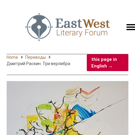
switc
to
engli
Home
Переводы
this page in
Дмитрий Раскин. Три верлибра
English →