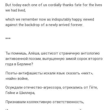
But today each one of us cordially thanks fate for the lives
we had lived,
which we remember now as indisputably happy, viewed
against the backdrop of a newly arrived forever.
***
Ты помнишь, Алёша, шестисот страничную антологию
антивоенной поэзии, выпущенную зимой сорок второго
года в Берлине?
Поэты-антифашисты искали язык сказать «нихт»,
«найн» войне,
Осуждали отечество-агрессора, отрекались от Гёте,
Гейне и Шиллера,
Признавали коллективную ответственность,