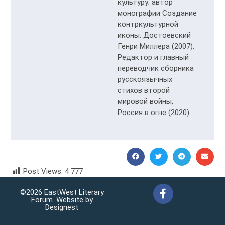
культуру; автор
монографии Создание
контркультурной
иконы: Достоевский
Генри Миллера (2007).
Редактор и главный
переводчик сборника
русскоязычных
стихов второй
мировой войны,
Россия в огне (2020).
Post Views:
4 777
Vitaly Pukhanov Виталий Пуханов
©2026 EastWest Literary
Forum. Website by
Designest