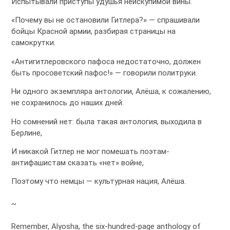
Испытывали приступы удушья неискупимой вины.
«Почему вы не остановили Гитлера?» — спрашивали
бойцы Красной армии, разбирая страницы на
самокрутки.
«Антигитлеровского пафоса недостаточно, должен
быть просоветский пафос!» — говорили политруки.
Ни одного экземпляра антологии, Алёша, к сожалению,
не сохранилось до наших дней.
Но сомнений нет: была такая антология, выходила в
Берлине,
И никакой Гитлер не мог помешать поэтам-
антифашистам сказать «нет» войне,
Поэтому что немцы — культурная нация, Алёша.
~
Remember, Alyosha, the six-hundred-page anthology of