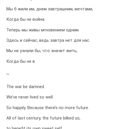
Мы б жили им, днем завтрашним, мечтами,
Когда бы не война.
Теперь мы живы мгновением одним
Здесь и сейчас, ведь завтра нет для нас.
Мы не узнали бы, что значит жить,
Когда бы не в
~
The war be damned.
We’ve never lived so well.
So happily. Because there’s no more future.
All of last century, the future bilked us,
to benefit its own sweet self.