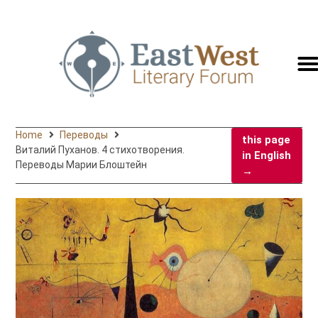
switc
to
engli
Home
Переводы
this page
Виталий Пуханов. 4 cтихотворения.
in English
Переводы Марии Блоштейн
→