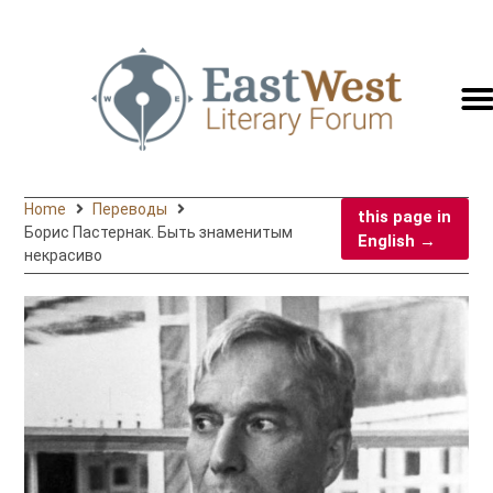
switc
to
engli
Home
Переводы
this page in
Борис Пастернак. Быть знаменитым
English →
некрасиво