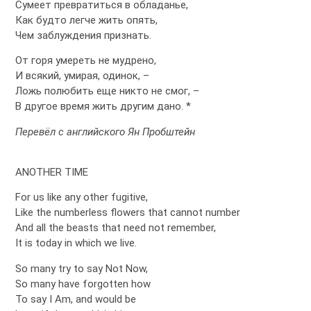
Сумеет превратиться в обладанье,
Как будто легче жить опять,
Чем заблуждения признать.
От горя умереть не мудрено,
И всякий, умирая, одинок, –
Ложь полюбить еще никто не смог, –
В другое время жить другим дано. *
Перевёл с английского Ян Пробштейн
ANOTHER TIME
For us like any other fugitive,
Like the numberless flowers that cannot number
And all the beasts that need not remember,
It is today in which we live.
So many try to say Not Now,
So many have forgotten how
To say I Am, and would be