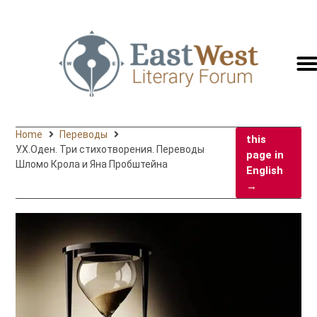
switc
to
engli
Home
Переводы
this
У.Х.Оден. Три стихотворения. Переводы
page in
Шломо Крола и Яна Пробштейна
English
→