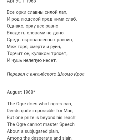
АВГУСТ 1968
Все орки славны силой лап,
И род людской пред ними слаб.
Однако, орку все равно
Владеть словами не дано.
Средь окровавленных равнин,
Меж горя, смерти и руин,
Торчит он, кулаком трясет,
И чушь нелепую несет.
Перевел с английского Шломо Крол
August 1968*
The Ogre does what ogres can,
Deeds quite impossible for Man,
But one prize is beyond his reach:
The Ogre cannot master Speech.
About a subjugated plain,
Among the desperate and slain,