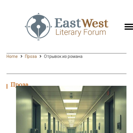
switc
to
engli
Home
Проза
Отрывок из романа
Проза