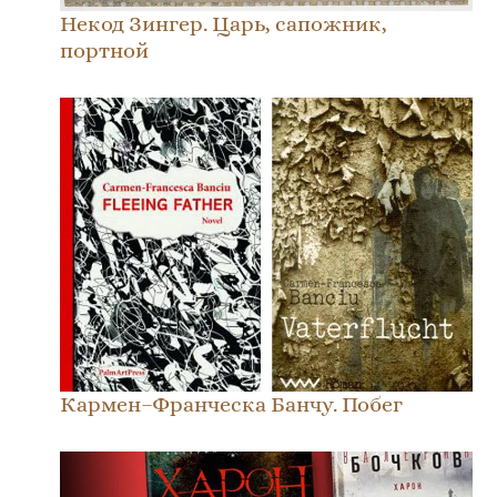
Некод Зингер. Царь, сапожник,
портной
Кармен–Франческа Банчу. Побег