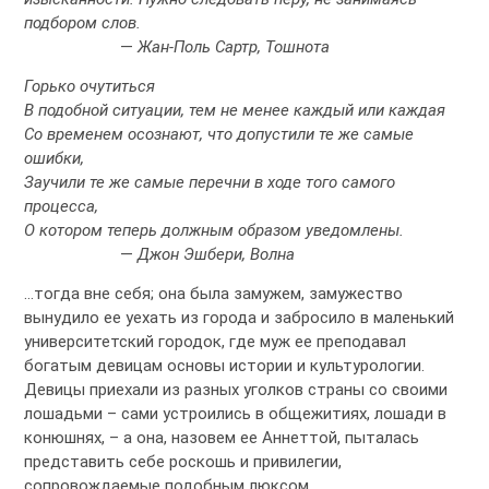
подбором слов.
—
Жан-Поль Сартр, Тошнота
Горько очутиться
В подобной ситуации, тем не менее каждый или каждая
Со временем осознают, что допустили те же самые
ошибки,
Заучили те же самые перечни в ходе того самого
процесса,
О котором теперь должным образом уведомлены.
—
Джон Эшбери, Волна
…тогда вне себя; она была замужем, замужество
вынудило ее уехать из города и забросило в маленький
университетский городок, где муж ее преподавал
богатым девицам основы истории и культурологии.
Девицы приехали из разных уголков страны со своими
лошадьми – сами устроились в общежитиях, лошади в
конюшнях, – а она, назовем ее Аннеттой, пыталась
представить себе роскошь и привилегии,
сопровождаемые подобным люксом.