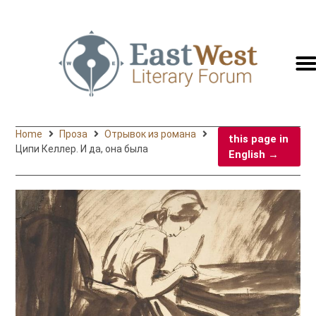
switc
to
engli
Home
Проза
Отрывок из романа
this page in
Ципи Келлер. И да, она была
English →