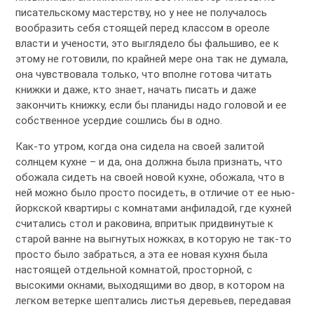
писательскому мастерству, но у нее не получалось
вообразить себя стоящей перед классом в ореоле
власти и учености, это выглядело бы фальшиво, ее к
этому не готовили, по крайней мере она так не думала,
она чувствовала только, что вполне готова читать
книжки и даже, кто знает, начать писать и даже
закончить книжку, если бы планиды надо головой и ее
собственное усердие сошлись бы в одно.
Как-то утром, когда она сидела на своей залитой
солнцем кухне – и да, она должна была признать, что
обожала сидеть на своей новой кухне, обожала, что в
ней можно было просто посидеть, в отличие от ее нью-
йоркской квартиры с комнатами анфиладой, где кухней
считались стол и раковина, впритык придвинутые к
старой ванне на выгнутых ножках, в которую не так-то
просто было забраться, а эта ее новая кухня была
настоящей отдельной комнатой, просторной, с
высокими окнами, выходящими во двор, в котором на
легком ветерке шептались листья деревьев, передавая