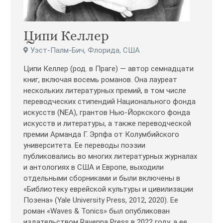
Ципи Келлер
Уэст-Палм-Бич, Флорида, США
Ципи Келлер (род. в Праге) — автор семнадцати
книг, включая восемь романов. Она лауреат
нескольких литературных премий, в том числе
переводческих стипендий Национального фонда
искусств (NEA), грантов Нью-Йоркского фонда
искусств и литературы, а также переводческой
премии Арманда Г. Эрпфа от Колумбийского
университета. Ее переводы поэзии
публиковались во многих литературных журналах
и антологиях в США и Европе, выходили
отдельными сборниками и были включены в
«Библиотеку еврейской культуры и цивилизации
Позена» (Yale University Press, 2012, 2020). Ее
роман «Waves & Tonics» был опубликован
издательством Ravenna Press в 2022 году, а ее