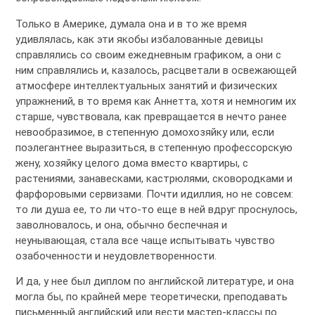
Только в Америке, думала она и в то же время
удивлялась, как эти якобы избалованные девицы
справлялись со своим ежедневным графиком, а они с
ним справлялись и, казалось, расцветали в освежающей
атмосфере интеллектуальных занятий и физических
упражнений, в то время как Аннетта, хотя и немногим их
старше, чувствовала, как превращается в нечто ранее
невообразимое, в степенную домохозяйку или, если
поэлегантнее выразиться, в степенную профессорскую
жену, хозяйку целого дома вместо квартиры, с
растениями, занавесками, кастрюлями, сковородками и
фарфоровыми сервизами. Почти идиллия, но не совсем:
то ли душа ее, то ли что-то еще в ней вдруг проснулось,
заволновалось, и она, обычно беспечная и
неунывающая, стала все чаще испытывать чувство
озабоченности и неудовлетворенности.
И да, у нее был диплом по английской литературе, и она
могла бы, по крайней мере теоретически, преподавать
письменный английский или вести мастер-классы по