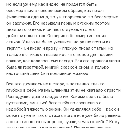
Но если уж ему, как видно, не придется быть
бессмертным в человеческом образе, как некая
физическая единица, то уж творческое-то бессмертие
он заслужил. Его называли первым русским поэтом
двадцатого века, и он часто думал, что это
действительно так. Он верил в бессмертие своих
стихов. У него не было учеников, но разве поэты их
терпят? Он писал и прозу – плохую, писал статьи. Но
только в стихах он нашел кое-что новое для поэзии,
важное, как казалось ему всегда. Вся его прошлая жизнь
была литературой, книгой, сказкой, сном, и только
настоящий день был подлинной жизнью.
Все это думалось не в споре, а потаенно, где-то
глубоко в себе. Размышлениям этим не хватало страсти.
Равнодушие давно владело им. Какими все это было
пустяками, «мышьей беготней» по сравнению с
недоброй тяжестью жизни. Он удивлялся себе – как он
может думать так о стихах, когда все уже было решено,
а он это знал очень хорошо, лучше, чем кто-либо? Кому
он нужен здесь и кому он равен? Почему же все это