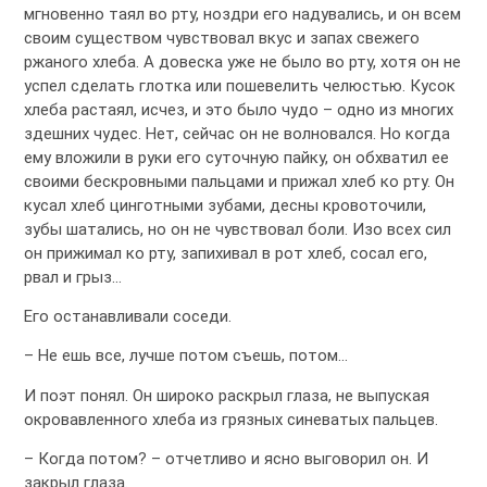
мгновенно таял во рту, ноздри его надувались, и он всем
своим существом чувствовал вкус и запах свежего
ржаного хлеба. А довеска уже не было во рту, хотя он не
успел сделать глотка или пошевелить челюстью. Кусок
хлеба растаял, исчез, и это было чудо – одно из многих
здешних чудес. Нет, сейчас он не волновался. Но когда
ему вложили в руки его суточную пайку, он обхватил ее
своими бескровными пальцами и прижал хлеб ко рту. Он
кусал хлеб цинготными зубами, десны кровоточили,
зубы шатались, но он не чувствовал боли. Изо всех сил
он прижимал ко рту, запихивал в рот хлеб, сосал его,
рвал и грыз…
Его останавливали соседи.
– Не ешь все, лучше потом съешь, потом…
И поэт понял. Он широко раскрыл глаза, не выпуская
окровавленного хлеба из грязных синеватых пальцев.
– Когда потом? – отчетливо и ясно выговорил он. И
закрыл глаза.