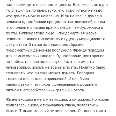
видениями детства, юности, успеха. Всю жизнь он куда-
то спешил. Было прекрасно, что торопиться не надо,
что думать можно медленно. И он не спеша думал о
великом однообразии предсмертных движений, о том,
что поняли и описали врачи раньше, чем художники и
поэты. Гиппократово лицо – предсмертная маска
человека – известно всякому студенту медицинского
факультета. Это загадочное однообразие
предсмертных движений послужило Фрейду поводом
для самых смелых гипотез. Однообразие, повторение –
вот обязательная почва науки. То, что в смерти
неповторимо, искали не врачи, а поэты. Приятно было
сознавать, что он еще может думать. Голодная
тошнота стала давно привычной. И все было
равноправно – Гиппократ, дневальный с родимым
пятном и его собственный грязный ноготь.
Жизнь входила в него и выходила, и он умирал. Но жизнь
появлялась снова, открывались глаза, появлялись
мысли. Только желаний не появлялось. Он давно жил в