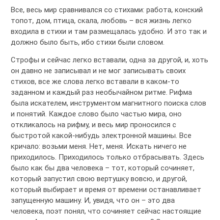
Все, весь мир сравнивался со стихами: работа, конский
топот, дом, птица, скала, любовь – вся жизнь легко
входила в стихи и там размещалась удобно. И это так и
должно было быть, ибо стихи были словом.
Строфы и сейчас легко вставали, одна за другой, и, хоть
он давно не записывал и не мог записывать своих
стихов, все же слова легко вставали в каком-то
заданном и каждый раз необычайном ритме. Рифма
была искателем, инструментом магнитного поиска слов
и понятий. Каждое слово было частью мира, оно
откликалось на рифму, и весь мир проносился с
быстротой какой-нибудь электронной машины. Все
кричало: возьми меня. Нет, меня. Искать ничего не
приходилось. Приходилось только отбрасывать. Здесь
было как бы два человека – тот, который сочиняет,
который запустил свою вертушку вовсю, и другой,
который выбирает и время от времени останавливает
запущенную машину. И, увидя, что он – это два
человека, поэт понял, что сочиняет сейчас настоящие