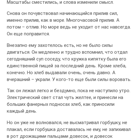
Масштабы сместились, и слова изменили смысл.
Снова он почувствовал начинающийся прилив сил,
именно прилив, как в море. Многочасовой прилив. А
потом – отлив. Но море ведь не уходит от нас навсегда.
Он еще поправится.
Внезапно ему захотелось есть, но не было силы
двигаться. Он медленно и трудно вспомнил, что отдал
сегодняшний суп соседу, что кружка кипятку была его
единственной пищей за последний день. Кроме хлеба,
конечно. Но хлеб выдавали очень, очень давно. А
вчерашний – украли. У кого-то еще были силы воровать.
Так он лежал легко и бездумно, пока не наступило утро.
Электрический свет стал чуть желтее, и принесли на
больших фанерных подносах хлеб, как приносили
каждый день.
Но он уже не волновался, не высматривал горбушку, не
плакал, если горбушка доставалась не ему, не запихивал
в рот дрожащими пальцами довесок, и довесок