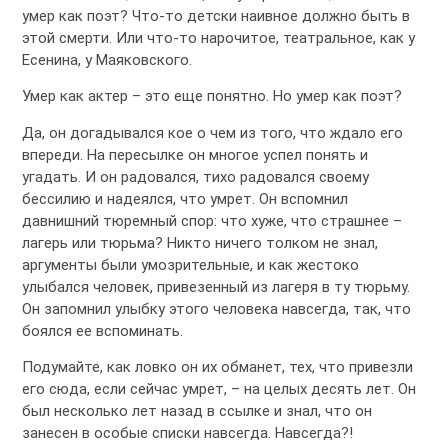
умер как поэт? Что-то детски наивное должно быть в
этой смерти. Или что-то нарочитое, театральное, как у
Есенина, у Маяковского.
Умер как актер – это еще понятно. Но умер как поэт?
Да, он догадывался кое о чем из того, что ждало его
впереди. На пересылке он многое успел понять и
угадать. И он радовался, тихо радовался своему
бессилию и надеялся, что умрет. Он вспомнил
давнишний тюремный спор: что хуже, что страшнее –
лагерь или тюрьма? Никто ничего толком не знал,
аргументы были умозрительные, и как жестоко
улыбался человек, привезенный из лагеря в ту тюрьму.
Он запомнил улыбку этого человека навсегда, так, что
боялся ее вспоминать.
Подумайте, как ловко он их обманет, тех, что привезли
его сюда, если сейчас умрет, – на целых десять лет. Он
был несколько лет назад в ссылке и знал, что он
занесен в особые списки навсегда. Навсегда?!