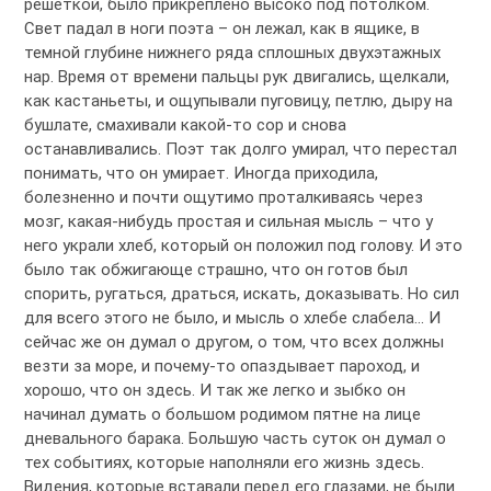
решеткой, было прикреплено высоко под потолком.
Свет падал в ноги поэта – он лежал, как в ящике, в
темной глубине нижнего ряда сплошных двухэтажных
нар. Время от времени пальцы рук двигались, щелкали,
как кастаньеты, и ощупывали пуговицу, петлю, дыру на
бушлате, смахивали какой-то сор и снова
останавливались. Поэт так долго умирал, что перестал
понимать, что он умирает. Иногда приходила,
болезненно и почти ощутимо проталкиваясь через
мозг, какая-нибудь простая и сильная мысль – что у
него украли хлеб, который он положил под голову. И это
было так обжигающе страшно, что он готов был
спорить, ругаться, драться, искать, доказывать. Но сил
для всего этого не было, и мысль о хлебе слабела… И
сейчас же он думал о другом, о том, что всех должны
везти за море, и почему-то опаздывает пароход, и
хорошо, что он здесь. И так же легко и зыбко он
начинал думать о большом родимом пятне на лице
дневального барака. Большую часть суток он думал о
тех событиях, которые наполняли его жизнь здесь.
Видения, которые вставали перед его глазами, не были