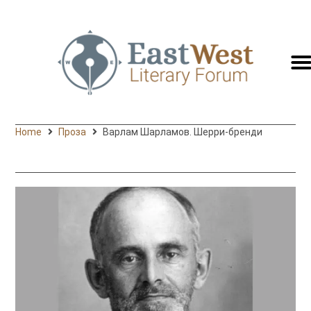
switc
to
engli
Home
Проза
Варлам Шарламов. Шерри-бренди