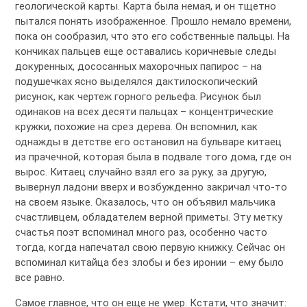
геологической карты. Карта была немая, и он тщетно
пытался понять изображенное. Прошло немало времени,
пока он сообразил, что это его собственные пальцы. На
кончиках пальцев еще оставались коричневые следы
докуренных, дососанных махорочных папирос – на
подушечках ясно выделялся дактилоскопический
рисунок, как чертеж горного рельефа. Рисунок был
одинаков на всех десяти пальцах – концентрические
кружки, похожие на срез дерева. Он вспомнил, как
однажды в детстве его остановил на бульваре китаец
из прачечной, которая была в подвале того дома, где он
вырос. Китаец случайно взял его за руку, за другую,
вывернул ладони вверх и возбужденно закричал что-то
на своем языке. Оказалось, что он объявил мальчика
счастливцем, обладателем верной приметы. Эту метку
счастья поэт вспоминал много раз, особенно часто
тогда, когда напечатал свою первую книжку. Сейчас он
вспоминал китайца без злобы и без иронии – ему было
все равно.
Самое главное, что он еще не умер. Кстати, что значит: