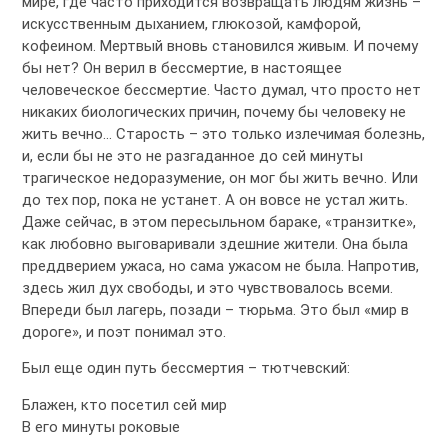
мире, где часто приходится возвращать людям жизнь –
искусственным дыханием, глюкозой, камфорой,
кофеином. Мертвый вновь становился живым. И почему
бы нет? Он верил в бессмертие, в настоящее
человеческое бессмертие. Часто думал, что просто нет
никаких биологических причин, почему бы человеку не
жить вечно… Старость – это только излечимая болезнь,
и, если бы не это не разгаданное до сей минуты
трагическое недоразумение, он мог бы жить вечно. Или
до тех пор, пока не устанет. А он вовсе не устал жить.
Даже сейчас, в этом пересыльном бараке, «транзитке»,
как любовно выговаривали здешние жители. Она была
преддверием ужаса, но сама ужасом не была. Напротив,
здесь жил дух свободы, и это чувствовалось всеми.
Впереди был лагерь, позади – тюрьма. Это был «мир в
дороге», и поэт понимал это.
Был еще один путь бессмертия – тютчевский:
Блажен, кто посетил сей мир
В его минуты роковые