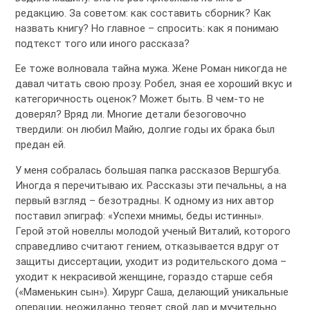
редакцию. За советом: как составить сборник? Как
назвать книгу? Но главное – спросить: как я понимаю
подтекст того или иного рассказа?
Ее тоже волновала тайна мужа. Жене Роман никогда не
давал читать свою прозу. Робел, зная ее хороший вкус и
категоричность оценок? Может быть. В чем-то не
доверял? Вряд ли. Многие детали безоговочно
твердили: он любил Майю, долгие годы их брака был
предан ей.
У меня собралась большая папка рассказов Вершгуба.
Иногда я перечитываю их. Рассказы эти печальны, а на
первый взгляд – безотрадны. К одному из них автор
поставил эпиграф: «Успехи мнимы, беды истинны».
Герой этой новеллы молодой ученый Виталий, которого
справедливо считают гением, отказывается вдруг от
защиты диссертации, уходит из родительского дома –
уходит к некрасивой женщине, гораздо старше себя
(«Маменькин сын»). Хирург Саша, делающий уникальные
операции, неожиданно теряет свой дар и мучительно