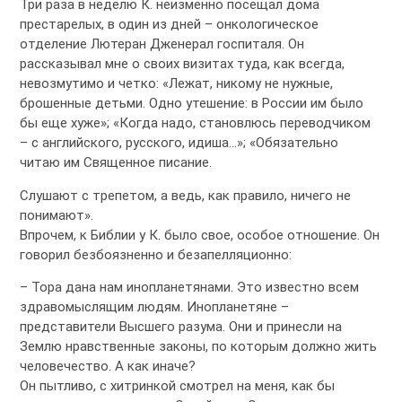
Три раза в неделю К. неизменно посещал дома
престарелых, в один из дней – онкологическое
отделение Лютеран Дженерал госпиталя. Он
рассказывал мне о своих визитах туда, как всегда,
невозмутимо и четко: «Лежат, никому не нужные,
брошенные детьми. Одно утешение: в России им было
бы еще хуже»; «Когда надо, становлюсь переводчиком
– с английского, русского, идиша…»; «Обязательно
читаю им Священное писание.
Слушают с трепетом, а ведь, как правило, ничего не
понимают».
Впрочем, к Библии у К. было свое, особое отношение. Он
говорил безбоязненно и безапелляционно:
– Тора дана нам инопланетянами. Это известно всем
здравомыслящим людям. Инопланетяне –
представители Высшего разума. Они и принесли на
Землю нравственные законы, по которым должно жить
человечество. А как иначе?
Он пытливо, с хитринкой смотрел на меня, как бы