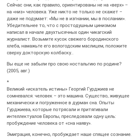
Сейчас они, как правило, ориентированы не на «верх» –
на «низ» человека. Уже никто не только не скажет –
даже не подумает: «Мы не в изгнании, мы в послании».
Убедительнее то, что с простодушным цинизмом
написал в начале двухтысячных один чикагский
журналист. Возьмите кусок свежего бородинского
хлеба, намажьте его вологодским маслицем, положите
сверху докторскую колбаску…
Вы еще не забыли про свою ностальгию по родине?
(2005, авг.)
*
Великий «искатель истины» Георгий Гурджиев не
сомневался: человек – это машина. Существо, живущее
механически и погруженное в дурман сна. Опыты
Гурджиева, которые потрясали и притягивали
интеллектуалов Европы, преследовали одну цель:
пробуждение человека от «сна наяву».
Эмиграция, конечно, пробуждает наше спящее сознание.