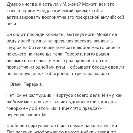
Думаю иногда: а есть ли у М. жена? Может, все это
только прием – педагогический прием, чтобы
активизировать восприятие его прекрасной английской
речи.
Он сидит посреди комнаты, вытянув ноги. Может на
виду у всей группы, не прерывая рассказ, завязать
шнурок на ботинке или почесать любое место своего
похожего на тюленье тела. Говорит, поглядывая
незаметно на часы. Я много раз проверял: он не
пропустил ни одной минуты – обрывает беседу едва ли
не на полуслове, чтобы ровно в три часа сказать:
– Break. Перерыв.
Нет, он не халтурщик – виртуоз своего дела. И ему, как
любому мастеру, доставляет удовольствие, когда я
говорю ему об этом. «Is it true? Это правда?» –
переспрашивает М.
Особенно виртуозен он был в самом начале занятий.
Пел песенки, изображал то какого-нибудь зверя, то