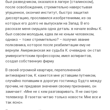
был разведчиком, оказался в лагере (сталинском),
после освобождения, стремительно наверстывая
упущенное, окончил институт, быстро защитил
диссертацию, прославился изобретениями, из-за
которых его долго не выпускали на Запад. В его
рассказе меня смущала одна деталь: в начале войны К.
был совсем молодым, едва ли не юным человеком,
однако – тоже стремительно? – получил звание
полковника, которое после реабилитации ему не
вернули. Американская же судьба К. очевидна: он стал
университетским профессором, имел аспирантов,
создал собственную фирму.
В своей огромной квартире, переполненной
антиквариатом, К. кажется мне уставшим путником,
случайно попавшим в дорогую гостиницу. Будто между
прочим, не придавая значения своему признанию, он
замечает: «Мне не с кем разговаривать. Я не смотрю
телевизор. В газетах читаю только новости. Мне все и
так ясно».