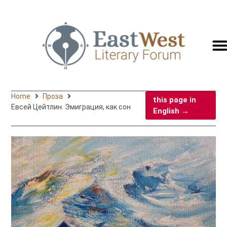
switc
to
engli
Home
Проза
this page in
Евсей Цейтлин. Эмиграция, как сон
English →