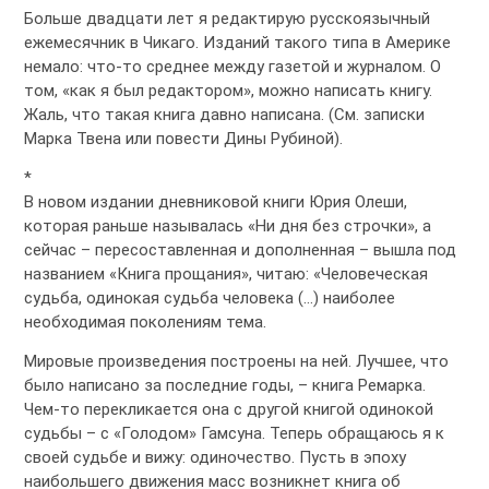
Больше двадцати лет я редактирую русскоязычный
ежемесячник в Чикаго. Изданий такого типа в Америке
немало: что-то среднее между газетой и журналом. О
том, «как я был редактором», можно написать книгу.
Жаль, что такая книга давно написана. (См. записки
Марка Твена или повести Дины Рубиной).
*
В новом издании дневниковой книги Юрия Олеши,
которая раньше называлась «Ни дня без строчки», а
сейчас – пересоставленная и дополненная – вышла под
названием «Книга прощания», читаю: «Человеческая
судьба, одинокая судьба человека (…) наиболее
необходимая поколениям тема.
Мировые произведения построены на ней. Лучшее, что
было написано за последние годы, – книга Ремарка.
Чем-то перекликается она с другой книгой одинокой
судьбы – с «Голодом» Гамсуна. Теперь обращаюсь я к
своей судьбе и вижу: одиночество. Пусть в эпоху
наибольшего движения масс возникнет книга об