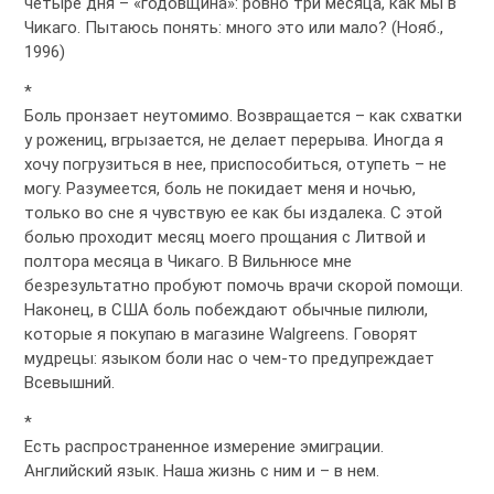
четыре дня – «годовщина»: ровно три месяца, как мы в
Чикаго. Пытаюсь понять: много это или мало? (Нояб.,
1996)
*
Боль пронзает неутомимо. Возвращается – как схватки
у рожениц, вгрызается, не делает перерыва. Иногда я
хочу погрузиться в нее, приспособиться, отупеть – не
могу. Разумеется, боль не покидает меня и ночью,
только во сне я чувствую ее как бы издалека. С этой
болью проходит месяц моего прощания с Литвой и
полтора месяца в Чикаго. В Вильнюсе мне
безрезультатно пробуют помочь врачи скорой помощи.
Наконец, в США боль побеждают обычные пилюли,
которые я покупаю в магазине Walgreens. Говорят
мудрецы: языком боли нас о чем-то предупреждает
Всевышний.
*
Есть распространенное измерение эмиграции.
Английский язык. Наша жизнь с ним и – в нем.