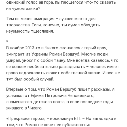
одинокий голос автора, пытающегося что-то сказать
на чужом языке?
Тем не менее эмиграция – лучшее место для
творчества. Если, конечно, ты сумел обуздать
неуемность тщеславия.
*
В ноябре 2013-го в Чикаго скончался старый врач,
эмигрант из Украины Роман Вершгуб. Многие люди,
умирая, уносят с собой тайну. Мне всегда казалось, что
ее совсем необязательно разгадывать – человек имеет
право недосказать сюжет собственной жизни. И все же
тут был особый случай.
Впервые о том, что Роман Вершгуб пишет рассказы, я
услышал от Ефима Петровича Чеповецкого,
знаменитого детского поэта, в свои последние годы
жившего в Чикаго.
«Прекрасная проза, – воскликнул Е.П. – Но загвоздка в
том, что Роман не хочет ее публиковать».