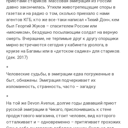
приютами стариков. Массовая эмиграция из России
давно закончилась. Утихли животрепещущие споры в
газетах и на радио о том, сколько приехало с нами
агентов КГБ; кто же все-таки написал «Тихий Дон»; кем
был Георгий Жуков – спасителем России или
«мясником», бездушно посылающим солдат на верную
смерть. Вчерашние, не терпимые друг к другу спорщики
мирно встречаются сегодня у кабинета уролога, в
круизе на Багамы или в «детском садике» для стариков.
(дек. 2017)
*
Человеские судьбы, в эмиграции едва погруженные в
быт, обнажены. Эмиграция подчеркивает их
изломанность, странность, часто – загадку.
*
На той же Devon Avenue, долгие годы дававшей приют
русской эмиграции в Чикаго, прислонившись к стене
продуктового магазина, стоит человек, вид которого
отталкивает и – одновременно – притягивает прохожих.