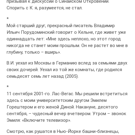
призывая к дискуссии о Синайском Откровении.
Спорить с К. я, разумеется, не стал.
*
Мой старший друг, прекрасный писатель Владимир
Ильич Порудоминский говорит о Кельне, где живет уже
одиннадцать лет: «Мне здесь неплохо, но этот город
никогда не станет моим прошлым. Он не растет во мне в
глубину, только – вширь».
В.И. уехал из Москвы в Германию вслед за семьями двух
своих дочерей. Уехал из той же комнаты, где родился
семьдесят семь лет назад (2005).
*
11 сентября 2001-го. Лас-Вегас. Мы решили встретиться
здесь с моим университетским другом Эмилем
Горештером и его женой Диной. Накануне, десятого
сентября, – чудесный вечер вчетвером. Утром – звонок
Эмиля: «Включите телевизор».
Смотрю, как рушатся в Нью-Йорке башни-близнецы,