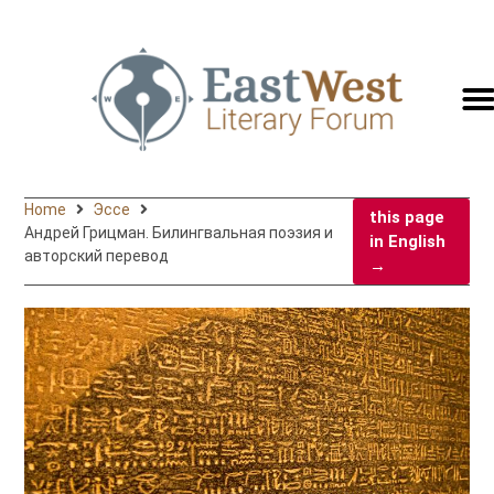
switc
to
engli
Home
Эссе
this page
Андрей Грицман. Билингвальная поэзия и
in English
авторский перевод
→