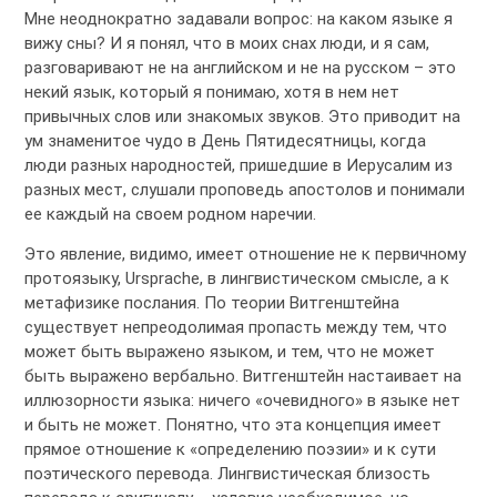
Мне неоднократно задавали вопрос: на каком языке я
вижу сны? И я понял, что в моих снах люди, и я сам,
разговаривают не на английском и не на русском – это
некий язык, который я понимаю, хотя в нем нет
привычных слов или знакомых звуков. Это приводит на
ум знаменитое чудо в День Пятидесятницы, когда
люди разных народностей, пришедшие в Иерусалим из
разных мест, слушали проповедь апостолов и понимали
ее каждый на своем родном наречии.
Это явление, видимо, имеет отношение не к первичному
протоязыку, Ursprache, в лингвистическом смысле, а к
метафизике послания. По теории Витгенштейна
существует непреодолимая пропасть между тем, что
может быть выражено языком, и тем, что не может
быть выражено вербально. Витгенштейн настаивает на
иллюзорности языка: ничего «очевидного» в языке нет
и быть не может. Понятно, что эта концепция имеет
прямое отношение к «определению поэзии» и к сути
поэтического перевода. Лингвистическая близость