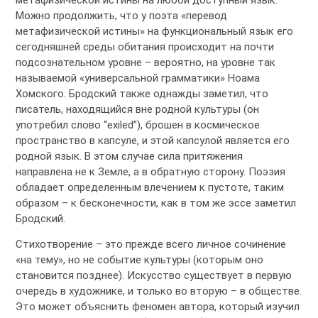
метафизической истины на любой доступный язык.
Можно продолжить, что у поэта «перевод
метафизической истины» на функциональный язык его
сегодняшней среды обитания происходит на почти
подсознательном уровне – вероятно, на уровне так
называемой «универсальной грамматики» Ноама
Хомского. Бродский также однажды заметил, что
писатель, находящийся вне родной культуры (он
употребил слово “exiled”), брошен в космическое
пространство в капсуле, и этой капсулой является его
родной язык. В этом случае сила притяжения
направлена не к Земле, а в обратную сторону. Поэзия
обладает определенным влечением к пустоте, таким
образом – к бесконечности, как в том же эссе заметил
Бродский.
Стихотворение – это прежде всего личное сочинение
«на тему», но не событие культуры (которым оно
становится позднее). Искусство существует в первую
очередь в художнике, и только во вторую – в обществе.
Это может объяснить феномен автора, который изучил