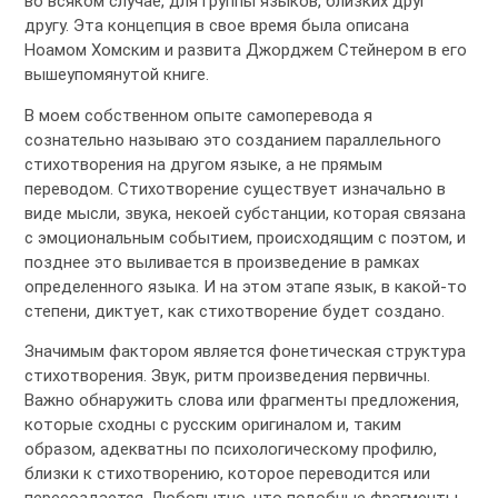
во всяком случае, для группы языков, близких друг
другу. Эта концепция в свое время была описана
Ноамом Хомским и развита Джорджем Стейнером в его
вышеупомянутой книге.
В моем собственном опыте самоперевода я
сознательно называю это созданием параллельного
стихотворения на другом языке, а не прямым
переводом. Стихотворение существует изначально в
виде мысли, звука, некоей субстанции, которая связана
с эмоциональным событием, происходящим с поэтом, и
позднее это выливается в произведение в рамках
определенного языка. И на этом этапе язык, в какой-то
степени, диктует, как стихотворение будет создано.
Значимым фактором является фонетическая структура
стихотворения. Звук, ритм произведения первичны.
Важно обнаружить слова или фрагменты предложения,
которые сходны с русским оригиналом и, таким
образом, адекватны по психологическому профилю,
близки к стихотворению, которое переводится или
пересоздается. Любопытно, что подобные фрагменты,