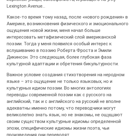
Lexington Avenue…
Какое-то время тому назад, после «нового рождения» в
Америке, возникновения физического и эмоционального
ощущения новой жизни, меня начал больше
интересовать метафизический слой американской
поэзии. Тогда у меня появился особый интерес к
вслушиванию в поэзию Роберта Фроста и Эмили
Дикинсон. Это следующая, более глубокая фаза
культурной адаптации и обретения бикультурности.
Важное условие создания стихотворения на неродном
языке – это ощущение не только языковых, но и
культурных идиом поэзии. Во многих антологиях
переводы современной поэзии как с русского на
английский, так и с английского на русский не вполне
адекватны именно потому, что переводчики могут
великолепно знать язык, но не знакомы, не ощущают
своим существом культурные идиомы определенной
эпохи, специфические идиомы жизни поэта, чьи
произведения они переводят.