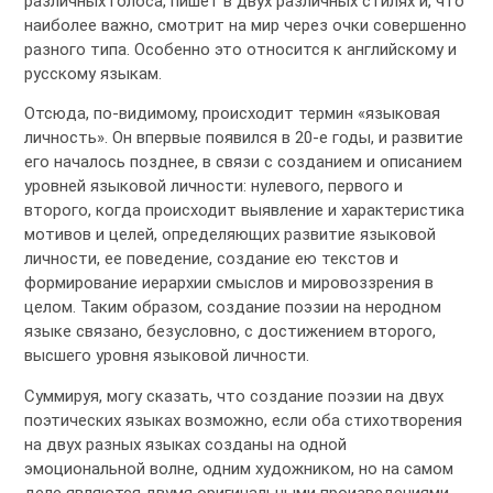
различных голоса, пишет в двух различных стилях и, что
наиболее важно, смотрит на мир через очки совершенно
разного типа. Особенно это относится к английскому и
русскому языкам.
Отсюда, по-видимому, происходит термин «языковая
личность». Он впервые появился в 20-е годы, и развитие
его началось позднее, в связи с созданием и описанием
уровней языковой личности: нулевого, первого и
второго, когда происходит выявление и характеристика
мотивов и целей, определяющих развитие языковой
личности, ее поведение, создание ею текстов и
формирование иерархии смыслов и мировоззрения в
целом. Таким образом, создание поэзии на неродном
языке связано, безусловно, с достижением второго,
высшего уровня языковой личности.
Суммируя, могу сказать, что создание поэзии на двух
поэтических языках возможно, если оба стихотворения
на двух разных языках созданы на одной
эмоциональной волне, одним художником, но на самом
деле являются двумя оригинальными произведениями.