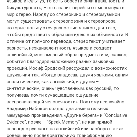
языков и культур, то есть обрести билингвальность и
бикультурность, – это значит перейти от монозвука в
мир стерео. Наряду со стереокино и стереомузыкой
могут существовать стереопоэзия и стереопроза,
которые пользуются разностью языков для того,
чтобы представить образ или идею в их объемности. В
отличие от прямого перевода, стереотекст учитывает
разность, неэквивалентность языков и создает
нелинейный, многомерный образ предмета или, скажем,
события благодаря наложению разных языковых
проекций. Иосиф Бродский рассуждал о возможностях
двуязычия так: «Когда владеешь двумя языками, одним
аналитическим, как английский, и другим –
синтетическим, очень чувственным, как русский, то
получаешь почти сумасшедшее ощущение
всепроникающей человечности». Поэтому неслучайно
Владимир Набоков создал два замечательных
мемуарных произведения, «Другие берега» и “Conclusive
Evidence”, позже – “Speak Memory”, не как прямой
перевод с русского на английский или наоборот, а как
совершенно последовательную трансформацию