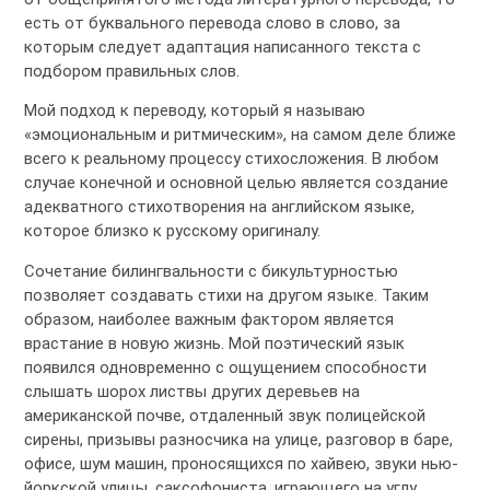
есть от буквального перевода слово в слово, за
которым следует адаптация написанного текста с
подбором правильных слов.
Мой подход к переводу, который я называю
«эмоциональным и ритмическим», на самом деле ближе
всего к реальному процессу стихосложения. В любом
случае конечной и основной целью является создание
адекватного стихотворения на английском языке,
которое близко к русскому оригиналу.
Сочетание билингвальности с бикультурностью
позволяет создавать стихи на другом языке. Таким
образом, наиболее важным фактором является
врастание в новую жизнь. Мой поэтический язык
появился одновременно с ощущением способности
слышать шорох листвы других деревьев на
американской почве, отдаленный звук полицейской
сирены, призывы разносчика на улице, разговор в баре,
офисе, шум машин, проносящихся по хайвею, звуки нью-
йоркской улицы, саксофониста, играющего на углу