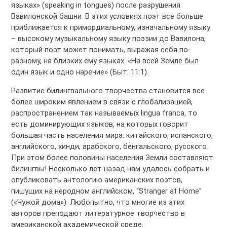
языках» (speaking in tongues) после разрушения
Вавилонской башни. В этих условиях поэт все больше
приближается к примордиальному, изначальному языку
– высокому музыкальному языку поэзии до Вавилона,
который поэт может понимать, выражая себя по-
разному, на близких ему языках. «На всей Земле был
один язык и одно наречие» (Быт. 11:1).
Развитие билингвального творчества становится все
более широким явлением в связи с глобализацией,
распространением так называемых lingua franca, то
есть доминирующих языков, на которых говорит
большая часть населения мира: китайского, испанского,
английского, хинди, арабского, бенгальского, русского.
При этом более половины населения Земли составляют
билингвы! Несколько лет назад нам удалось собрать и
опубликовать антологию американских поэтов,
пишущих на неродном английском, “Stranger at Home”
(«Чужой дома»). Любопытно, что многие из этих
авторов преподают литературное творчество в
американской академической среде.