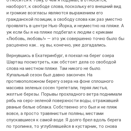
наоборот, к свободе слова, поскольку его внешний вид
и громкие возгласы являются выражением его
гражданской позиции, а свободу слова как раз уместно
проявлять в центре Нью-Йорка, и неуместно на пляже. А
уж если бы я на пляже подбегал к людям с криками
«Любовь, любовь!» — это уж совершенно точно было бы
расценено как… ну, вы, конечно, уже догадались.
Вернувшись в Екатеринбург, я поехал на берег озера
Шарташ посмотреть, как обстоят дела со свободой
слова на местном пляже. Там никого не было.
Купальный сезон был давно закончен. На
противоположном берегу озера на фоне сплошного
массива зеленых сосен трепетали, теряя листья,
желтые березы. Порывы прохладного ветра поднимали
рябь на серо-зеленой поверхности воды, отражавшей
рваные белые облака. Собственно это был и не пляж
вовсе, а просто травянистые поляны, местами
спускавшиеся к самой воде. Я долго брел вдоль берега
по тропинке, то углублявшейся в кустарник, то снова