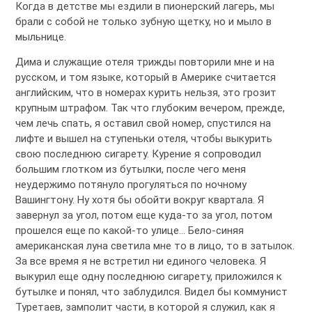
Когда в детстве мы ездили в пионерский лагерь, мы
брали с собой не только зубную щетку, но и мыло в
мыльнице.
Дима и служащие отеля трижды повторили мне и на
русском, и том языке, который в Америке считается
английским, что в номерах курить нельзя, это грозит
крупным штрафом. Так что глубоким вечером, прежде,
чем лечь спать, я оставил свой номер, спустился на
лифте и вышел на ступеньки отеля, чтобы выкурить
свою последнюю сигарету. Курение я сопроводил
большим глотком из бутылки, после чего меня
неудержимо потянуло прогуляться по ночному
Вашингтону. Ну хотя бы обойти вокруг квартала. Я
завернул за угол, потом еще куда-то за угол, потом
прошелся еще по какой-то улице… Бело-синяя
американская луна светила мне то в лицо, то в затылок.
За все время я не встретил ни единого человека. Я
выкурил еще одну последнюю сигарету, приложился к
бутылке и понял, что заблудился. Видел бы коммунист
Туретаев, замполит части, в которой я служил, как я