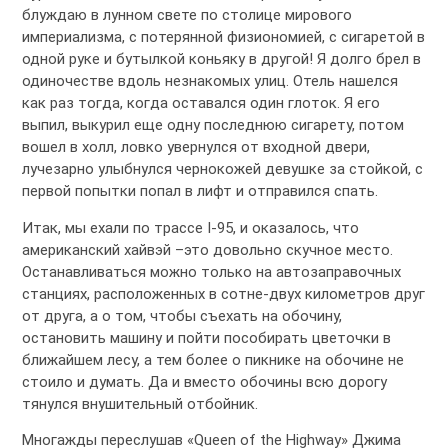
блуждаю в лунном свете по столице мирового
империализма, с потерянной физиономией, с сигаретой в
одной руке и бутылкой коньяку в другой! Я долго брел в
одиночестве вдоль незнакомых улиц. Отель нашелся
как раз тогда, когда оставался один глоток. Я его
выпил, выкурил еще одну последнюю сигарету, потом
вошел в холл, ловко увернулся от входной двери,
лучезарно улыбнулся чернокожей девушке за стойкой, с
первой попытки попал в лифт и отправился спать.
Итак, мы ехали по трассе I-95, и оказалось, что
американский хайвэй –это довольно скучное место.
Останавливаться можно только на автозаправочных
станциях, расположенных в сотне-двух километров друг
от друга, а о том, чтобы съехать на обочину,
остановить машину и пойти пособирать цветочки в
ближайшем лесу, а тем более о пикнике на обочине не
стоило и думать. Да и вместо обочины всю дорогу
тянулся внушительный отбойник.
Многажды переслушав «Queen of the Highway» Джима