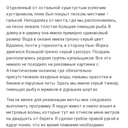
Отделенный от остальной суши густым колючим
кустарником, пляж был покрыт песком, местами –
галькой. Неподалеку от места, где мы расположились,
на песке лежала толстая большая гниющая рыба. В
длину и в ширину она имела примерно одинаковый
размер. Вода в океане имела грязно-серый цвет.
Вдалеке, почти у горизонта, в сторону Нью-Йорка
двигался большой грязно-серый сухогруз. Поодаль
располагались редкие группы купальщиков. Все это
нимало не походило на рекламные картинки с
Атлантическим океаном, где обязательно
присутствовали лазурные воды, пальмы, красотки в
бикини и парусные яхты. Здесь мы имели серый танкер,
гниющую рыбу и мужиков в дурацких шортах.
Тем не менее для реализации мечты мне следовало
выполнить программу. Я надул живот и смело вошел в
метровые волны, которые тут же отнесли меня метров
на двадцать от берега. Я сделал гребок правой рукой и
вдруг понял, что во время плавания необходимо