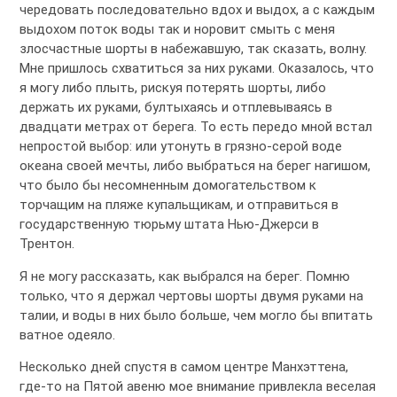
чередовать последовательно вдох и выдох, а с каждым
выдохом поток воды так и норовит смыть с меня
злосчастные шорты в набежавшую, так сказать, волну.
Мне пришлось схватиться за них руками. Оказалось, что
я могу либо плыть, рискуя потерять шорты, либо
держать их руками, бултыхаясь и отплевываясь в
двадцати метрах от берега. То есть передо мной встал
непростой выбор: или утонуть в грязно-серой воде
океана своей мечты, либо выбраться на берег нагишом,
что было бы несомненным домогательством к
торчащим на пляже купальщикам, и отправиться в
государственную тюрьму штата Нью-Джерси в
Трентон.
Я не могу рассказать, как выбрался на берег. Помню
только, что я держал чертовы шорты двумя руками на
талии, и воды в них было больше, чем могло бы впитать
ватное одеяло.
Несколько дней спустя в самом центре Манхэттена,
где-то на Пятой авеню мое внимание привлекла веселая