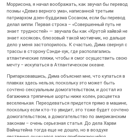
Моррисона, я начал воображать, как звучал бы перевод
поэмы «Девиз верного ума», написанной третьим
патриархом дзен-буддизма Сосаном, если бы перевод
делал хиппи. Первая строка – «Совершенный путь не
знает трудностей» — звучала бы как «Крутой хайвэй не
знает косяков», блюзовый такой мотивчик, но дальше
дело у меня застопорилось. К счастью, Дима свернул с
трассы в сторону Сэнди-хук, где располагались
атлантические пляжи, чтобы я смог осуществить свою
мечту – искупаться в Атлантическом океане.
Припарковавшись, Дима объяснил мне, что купаться в
плавках здесь нельзя, поскольку это может быть
сочтено сексуальным домогательством, и достал из
багажника тряпичные шорты ниже колен, расцветка
веселенькая. Переодеваться придется прямо в машине,
поскольку если кто-то увидит, это тоже будет сочтено
домогательством, а домогательство по американским
законам – очень серьезная статья. До дела Харви
Вайнштейна тогда еще не дошло, но в воздухе
явственно ощущался запах приближающейся