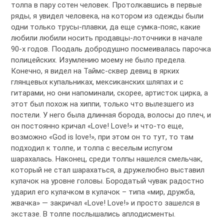
толпа в пару сотен человек. Протолкавшись в первые
ряды, я увидел человека, на котором из одежды были
одни только трусы-плавки, да еще сумка-пояс, какие
любили любили носить продавцы-лоточники в начале
90-х годов. Поодаль добродушно посмеивалась парочка
полицейских. Изумлению моему не было предела.
Конечно, я видел на Таймс-сквер девиц в ярких
глянцевых купальниках, мексиканских шляпах и с
гитарами, но они напоминали, скорее, артисток цирка, а
этот был похож на хиппи, только что вылезшего из
постели. У него была длинная борода, волосы до плеч, и
он постоянно кричал «Love! Love!» и что-то еще,
возможно «God is love!», при этом он то тут, то там
подходил к толпе, и толпа с веселым испугом
шарахалась. Наконец, среди толпы нашелся смельчак,
который не стал шарахаться, а дружелюбно выставил
кулачок на уровне головы. Бородатый чувак радостно
ударил его кулачком в кулачок – типа «мир, дружба,
жвачка» — закричал «Love! Love!» и просто зашелся в
экстазе. В толпе послышались аплодисменты.