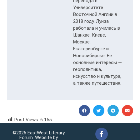
перевода в
Университете
Восточной Англии в
2018 году. Луиза
работала и училась в
Шанхае, Киеве,
Москве,
Екатеринбурге и
Новосибирске. Ее
основные интересы —
геополитика,
искусство и культура,
а также путешествия.
Post Views:
6 155
Valery Sosnovsky Валерий Сосновский
©2026 EastWest Literary
Forum. Website by