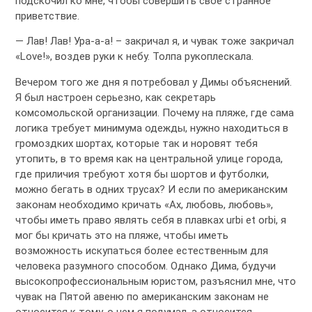
подскочил ко мне, чтобы совершить свое странное
приветствие.
— Лав! Лав! Ура-а-а! – закричал я, и чувак тоже закричал
«Love!», воздев руки к небу. Толпа рукоплескала.
Вечером того же дня я потребовал у Димы объяснений.
Я был настроен серьезно, как секретарь
комсомольской организации. Почему на пляже, где сама
логика требует минимума одежды, нужно находиться в
громоздких шортах, которые так и норовят тебя
утопить, в то время как на центральной улице города,
где приличия требуют хотя бы шортов и футболки,
можно бегать в одних трусах? И если по американским
законам необходимо кричать «Ах, любовь, любовь»,
чтобы иметь право являть себя в плавках urbi et orbi, я
мог бы кричать это на пляже, чтобы иметь
возможность искупаться более естественным для
человека разумного способом. Однако Дима, будучи
высокопрофессиональным юристом, разъяснил мне, что
чувак на Пятой авеню по американским законам не
относится к тому, о чем я подумал, а относится,