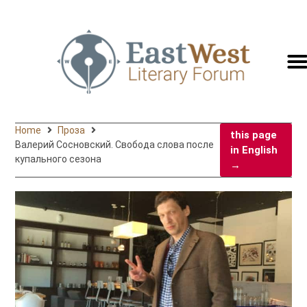
switc
to
engli
Home
Проза
this page
Валерий Сосновский. Свобода слова после
in English
купального сезона
→