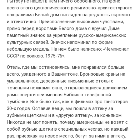
Рытхэу не нашел в нем ничего особенного. На фоне
всего этого циклопического религиозно-архитектурного
плюрализма Белый дом выглядел на редкость скромно
и атеистично. Преисполненный высокими чувствами,
прямо перед воротами Белого дома я вручил Диме
памятный значок за укрепление русско-американских
культурных связей. Значок напоминал по форме
небольшую медаль. На нем было написано: «Чемпионат
СССР по хоккею. 1975-76».
Отель, где мы остановились, мне понравился больше
всего, увиденного в Вашингтоне. Бронзовые краны на
умывальниках, деревянные письменные столы с
точеными ножками, окна, открывающиеся движением
рамы вверх и неизменная Библия в телефонной
тумбочке. Все было так, как в фильмах про гангстеров
30-х годов. Оставив вещи, мы пошли в аптеку за
зубными щетками и в «другую аптеку», за коньяком.
Никогда не мог понять, почему американцы не возят с
собой зубные щетки в специальных чехлах, но каждый
раз, приезжая на новое место, бегут за ними в аптеку.