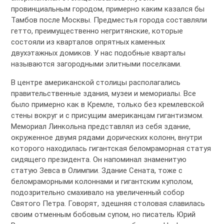
провинциальным городом, примерно каким казался бы
Тамбов после Москвы. Предместья города составляли
гетто, преимущественно негритянские, которые
состояли из кварталов опрятных каменных
двухэтажных домиков. У нас подобные кварталы
называются загородными элитными поселками.
В центре американской столицы располагались
правительственные здания, музеи и мемориалы. Все
было примерно как в Кремле, только без кремлевской
стены вокруг и с присущим американцам гигантизмом.
Мемориал Линкольна представлял из себя здание,
окруженное двумя рядами дорических колонн, внутри
которого находилась гигантская беломраморная статуя
сидящего президента. Он напоминал знаменитую
статую Зевса в Олимпии. Здание Сената, тоже с
беломраморными колоннами и гигантским куполом,
подозрительно смахивало на увеличенный собор
Святого Петра. Говорят, здешняя столовая славилась
своим отменным бобовым супом, но писатель Юрий