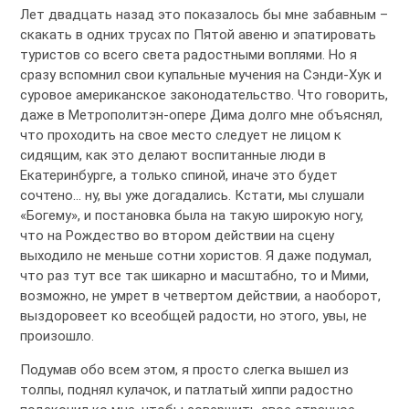
Лет двадцать назад это показалось бы мне забавным –
скакать в одних трусах по Пятой авеню и эпатировать
туристов со всего света радостными воплями. Но я
сразу вспомнил свои купальные мучения на Сэнди-Хук и
суровое американское законодательство. Что говорить,
даже в Метрополитэн-опере Дима долго мне объяснял,
что проходить на свое место следует не лицом к
сидящим, как это делают воспитанные люди в
Екатеринбурге, а только спиной, иначе это будет
сочтено… ну, вы уже догадались. Кстати, мы слушали
«Богему», и постановка была на такую широкую ногу,
что на Рождество во втором действии на сцену
выходило не меньше сотни хористов. Я даже подумал,
что раз тут все так шикарно и масштабно, то и Мими,
возможно, не умрет в четвертом действии, а наоборот,
выздоровеет ко всеобщей радости, но этого, увы, не
произошло.
Подумав обо всем этом, я просто слегка вышел из
толпы, поднял кулачок, и патлатый хиппи радостно