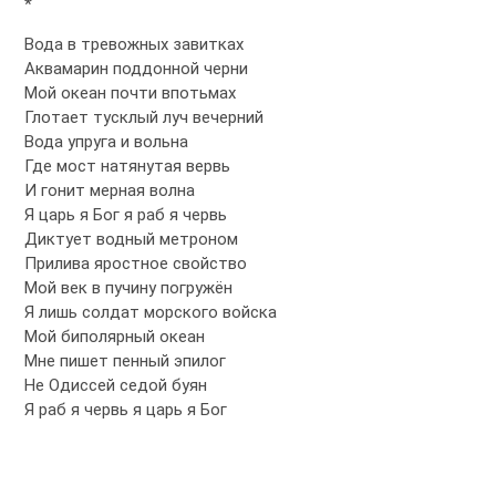
*
Вода в тревожных завитках
Аквамарин поддонной черни
Мой океан почти впотьмах
Глотает тусклый луч вечерний
Вода упруга и вольна
Где мост натянутая вервь
И гонит мерная волна
Я царь я Бог я раб я червь
Диктует водный метроном
Прилива яростное cвойство
Мой век в пучину погружён
Я лишь солдат морского войска
Мой биполярный океан
Мне пишет пенный эпилог
Не Одиссей седой буян
Я раб я червь я царь я Бог