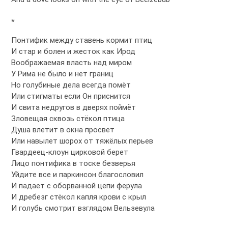
*
Понтифик между ставень кормит птиц
И стар и болен и жесток как Ирод
Воображаемая власть над миром
У Рима не было и нет границ
Но голубиные дела всегда помёт
Или стигматы если Он приснится
И свита недругов в дверях поймёт
Зловещая сквозь стёкол птица
Душа влетит в окна просвет
Или навылет шорох от тяжёлых перьев
Гвардеец-клоун цирковой берет
Лицо понтифика в тоске безверья
Уйдите все и паркинсон благословил
И падает с оборванной цепи ферула
И дребезг стёкол капля крови с крыл
И голубь смотрит взглядом Вельзевула