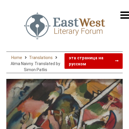
перей
на
русск
Home
Translations
эта страница на
Alma Naivny. Translated by
русском
Simon Patlis