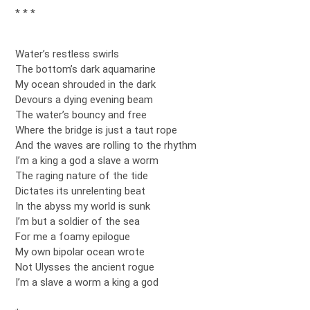
* * *
Water’s restless swirls
The bottom’s dark aquamarine
My ocean shrouded in the dark
Devours a dying evening beam
The water’s bouncy and free
Where the bridge is just a taut rope
And the waves are rolling to the rhythm
I’m a king a god a slave a worm
The raging nature of the tide
Dictates its unrelenting beat
In the abyss my world is sunk
I’m but a soldier of the sea
For me a foamy epilogue
My own bipolar ocean wrote
Not Ulysses the ancient rogue
I’m a slave a worm a king a god