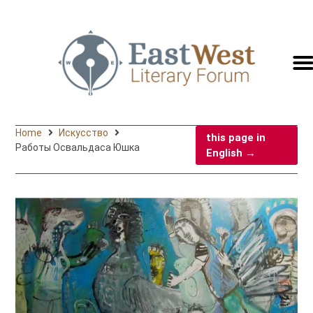
switc
to
engli
Home
Искусство
this page in
Работы Освальдаса Юшка
English →