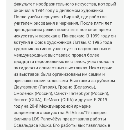
факультет изобразительного искусства, который
окончил в 1984 году с дипломом художника.
После учебы вернулся в Биржай, где работал
учителем рисования и черчения. После пяти лет
преподавания решил посвятить всё свое время
искусству и переехал в Паневежис. В 1999 году он
вступил в Союз художников Литвы. С 1985 года
художник активно участвует в национальных и
международных выставках, провел более
двадцати персональных выставок, участвовал в
пятидесяти совместных выставках. Некоторые
из выставок были организованы им самим и
приглашенными коллегами. Выставки за рубежом:
Даугавпилс (Латвия), Гродно (Беларусь),
Смоленск (Россия), Санкт-Петербург (Россия),
Чикаго (США), ЛеМонт (США) и другие. В 2019
году на 20-й Международной ярмарке
современного искусства ArtVilnius’19 галерея
филиала LDS Panevėžys представила работы
Освальдаса Юшки. Его работы выставлялись в