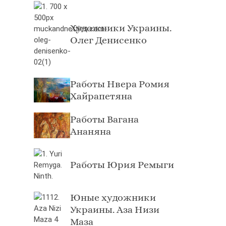
Художники Украины.
Олег Денисенко
Работы Нвера Ромия
Хайрапетянa
Работы Вагана
Ананяна
Работы Юрия Ремыги
Юные художники
Украины. Аза Низи
Маза