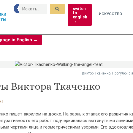
switch
to
ИСКУССТВО
ИКИ
english
КТЫ
→
 page in English →
Виктор Ткаченко, Прогулки с 
ты Виктора Ткаченко
21
нко пишет акрилом на доске. На разных этапах его развития к
игуративность его работ подчеркивалась вытянутыми линиями
ыми чертами лица и геометрическими узорами. Его вдохновляе