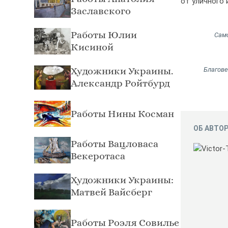
от уличного 
Заславского
Работы Юлии
Сам
Кисиной
Художники Украины.
Благов
Александр Ройтбурд
Работы Нины Косман
ОБ АВТОР
Работы Вацловаса
Векеротаса
Художники Украины:
Матвей Вайсберг
Работы Роэля Совилье