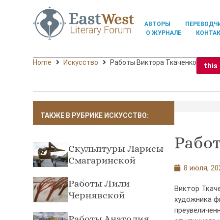
АВТОРЫ
ПЕРЕВОДЧ
О ЖУРНАЛЕ
КОНТА
Home
Искусство
Работы Виктора Ткаченко
this
ТАКЖЕ В РУБРИКЕ ИСКУССТВО:
Рабо
Скульптуры Ларисы
Смагаринской
8 июля, 20
Работы Лили
Виктор Ткаче
Чернявской
художника ф
преувеличенн
Работы Анатолия