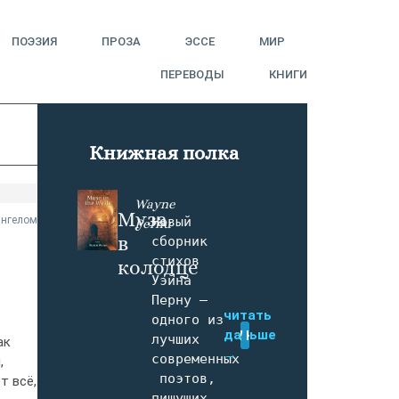
ПОЭЗИЯ
ПРОЗА
ЭССЕ
МИР
ПЕРЕВОДЫ
КНИГИ
Книжная полка
Wayne
Муза
ангелом
Новый 
Pernu
в
сборник 
стихов 
колодце
Уэйна 
Перну — 
читать
одного из 
дальше
Купить
лучших 
ак
→
современных
,
 поэтов, 
т всё,
пишущих 