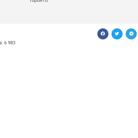
Торонто.
s:
6 983