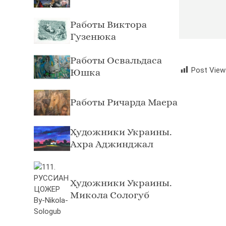
Работы Виктора
Гузенюка
Работы Освальдаса
Post View
Юшка
Работы Ричарда Маера
Художники Украины.
Ахра Аджинджал
Художники Украины.
Микола Сологуб