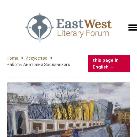
switc
to
engli
Home
Искусство
this page in
Работы Анатолия Заславского
English →